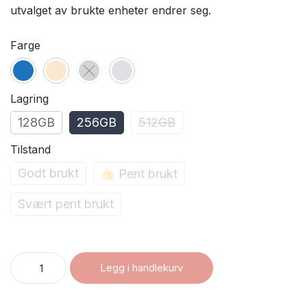
utvalget av brukte enheter endrer seg.
Farge
Lagring
128GB
256GB
512GB
Tilstand
Godt brukt
Pent brukt
Svært pent brukt
Legg i handlekurv