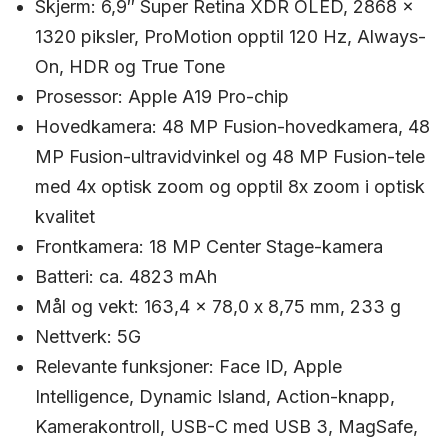
Skjerm:
6,9″ Super Retina XDR OLED, 2868 x
1320 piksler, ProMotion opptil 120 Hz, Always-
On, HDR og True Tone
Prosessor:
Apple A19 Pro-chip
Hovedkamera:
48 MP Fusion-hovedkamera, 48
MP Fusion-ultravidvinkel og 48 MP Fusion-tele
med 4x optisk zoom og opptil 8x zoom i optisk
kvalitet
Frontkamera:
18 MP Center Stage-kamera
Batteri:
ca. 4823 mAh
Mål og vekt:
163,4 x 78,0 x 8,75 mm, 233 g
Nettverk:
5G
Relevante funksjoner:
Face ID, Apple
Intelligence, Dynamic Island, Action-knapp,
Kamerakontroll, USB-C med USB 3, MagSafe,