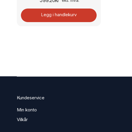
599.20
kr
eks. mva.
Legg i handlekurv
Kundeservice
Min konto
Vilkår