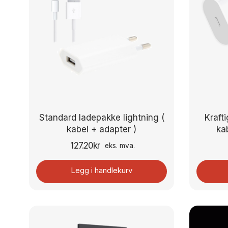
Standard ladepakke lightning (
Kraft
kabel + adapter )
ka
127.20
kr
eks. mva.
Legg i handlekurv