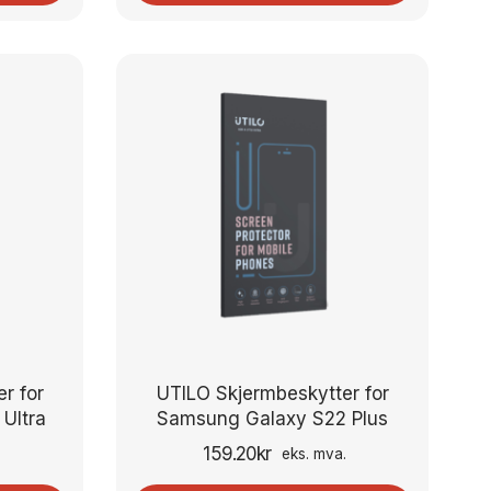
r for
UTILO Skjermbeskytter for
Ultra
Samsung Galaxy S22 Plus
159.20
kr
.
eks. mva.