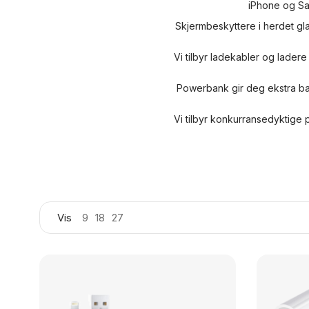
iPhone og Sam
Skjermbeskyttere i herdet gl
Vi tilbyr
ladekabler og ladere
Powerbank
gir deg ekstra bat
Vi tilbyr konkurransedyktige p
Vis
9
18
27