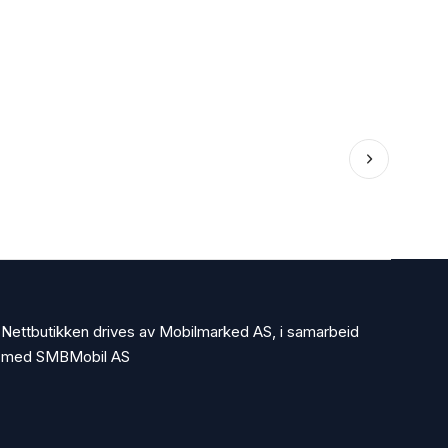
Nettbutikken drives av Mobilmarked AS, i samarbeid
med SMBMobil AS