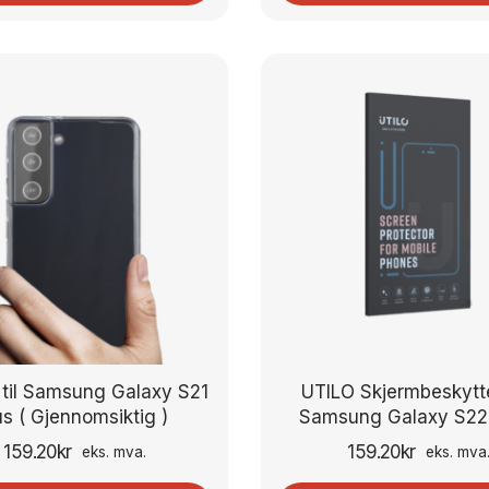
 til Samsung Galaxy S21
UTILO Skjermbeskytte
us ( Gjennomsiktig )
Samsung Galaxy S22 
159.20
kr
159.20
kr
eks. mva.
eks. mva