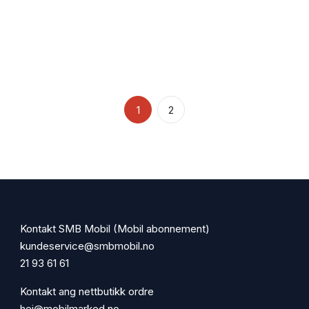
1
2
Kontakt SMB Mobil (Mobil abonnement)
kundeservice@smbmobil.no
21 93 61 61
Kontakt ang nettbutikk ordre
hei@mobilmarked.no