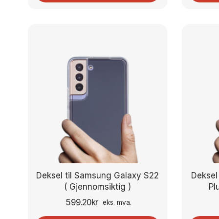
Deksel til Samsung Galaxy S22
Deksel
( Gjennomsiktig )
Pl
599.20
kr
eks. mva.