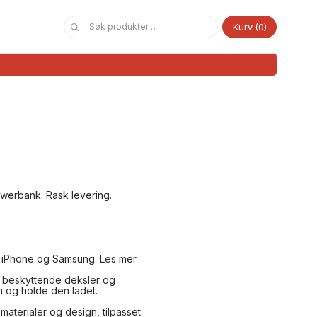
Kurv
0
owerbank. Rask levering.
il iPhone og Samsung. Les mer
ra beskyttende deksler og
n og holde den ladet.
materialer og design, tilpasset