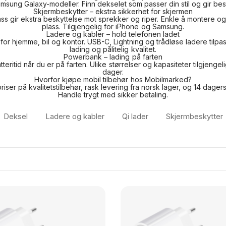
sung Galaxy-modeller. Finn dekselet som passer din stil og gir bes
Skjermbeskytter – ekstra sikkerhet for skjermen
ass
gir ekstra beskyttelse mot sprekker og riper. Enkle å montere og
plass. Tilgjengelig for iPhone og Samsung.
Ladere og kabler – hold telefonen ladet
for hjemme, bil og kontor. USB-C, Lightning og trådløse ladere til
lading og pålitelig kvalitet.
Powerbank – lading på farten
teritid når du er på farten. Ulike størrelser og kapasiteter tilgjengel
dager.
Hvorfor kjøpe mobil tilbehør hos Mobilmarked?
riser på kvalitetstilbehør, rask levering fra norsk lager, og
14 dagers
Handle trygt med sikker betaling.
Deksel
Ladere og kabler
Qi lader
Skjermbeskytter