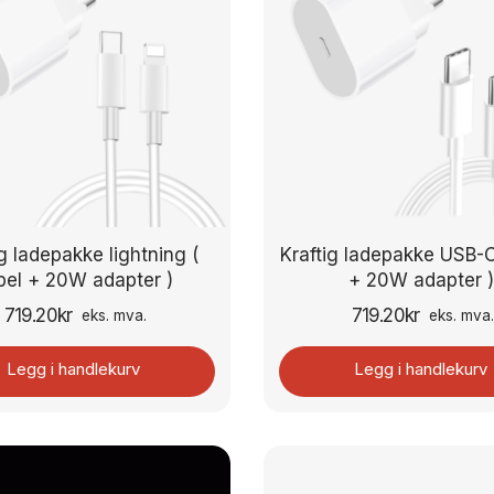
ig ladepakke lightning (
Kraftig ladepakke USB-C
bel + 20W adapter )
+ 20W adapter )
719.20
kr
719.20
kr
eks. mva.
eks. mva
Legg i handlekurv
Legg i handlekurv