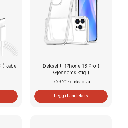
 ( kabel
Deksel til iPhone 13 Pro (
Gjennomsiktig )
559.20
kr
.
eks. mva.
Legg i handlekurv