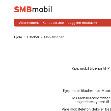
Abonnement
Kundeservice
Logg inn nettbutikk
Hjem
/
Tilbehør
/
Mobiltilbehør
Kjøp mobil tilbehør til
Kjøp mobil tilbehør hos Mobi
Hos Mobilmarked finner 
skjermbeskyttere til
Våre
mobiltelefon deksler
besk