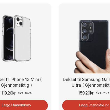
el til iPhone 13 Mini (
Deksel til Samsung Gal
Gjennomsiktig )
Ultra ( Gjennomsikt
119.20
kr
159.20
kr
eks. mva.
eks. mva
Legg i handlekurv
Legg i handlekurv