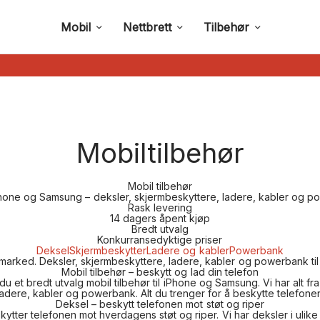
Mobil
Nettbrett
Tilbehør
Mobiltilbehør
Mobil tilbehør
 iPhone og Samsung – deksler, skjermbeskyttere, ladere, kabler og p
Rask levering
14 dagers åpent kjøp
Bredt utvalg
Konkurransedyktige priser
Deksel
Skjermbeskytter
Ladere og kabler
Powerbank
lmarked. Deksler, skjermbeskyttere, ladere, kabler og powerbank t
Mobil tilbehør – beskytt og lad din telefon
du et bredt utvalg
mobil tilbehør
til iPhone og Samsung. Vi har alt f
 ladere, kabler og powerbank. Alt du trenger for å beskytte telefone
Deksel – beskytt telefonen mot støt og riper
ytter telefonen mot hverdagens støt og riper. Vi har deksler i ulike 