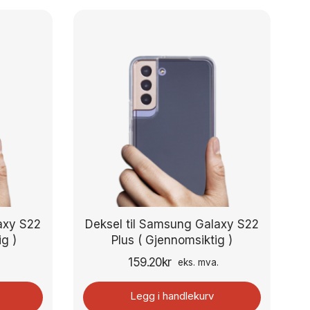
axy S22
Deksel til Samsung Galaxy S22
ig )
Plus ( Gjennomsiktig )
159.20
kr
.
eks. mva.
Legg i handlekurv