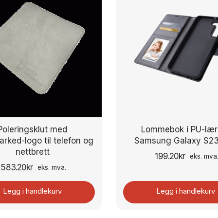
Poleringsklut med
Lommebok i PU-lær 
rked-logo til telefon og
Samsung Galaxy S23
nettbrett
199.20
kr
eks. mva
583.20
kr
eks. mva.
Legg i handlekurv
Legg i handlekurv