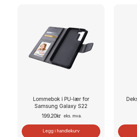
Lommebok i PU-lær for
Deks
Samsung Galaxy S22
199.20
kr
eks. mva.
Legg i handlekurv