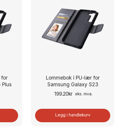
for
Lommebok i PU-lær for
 Plus
Samsung Galaxy S23
199.20
kr
.
eks. mva.
Legg i handlekurv