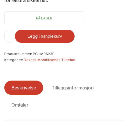
for ekstra sikkerhet.
PÅ LAGER
Legg i handlekurv
Produktnummer:
PCHM0S23P
Kategorier:
Deksel
,
Mobiltilbehør
,
Tilbehør
Beskrivelse
Tilleggsinformasjon
Omtaler