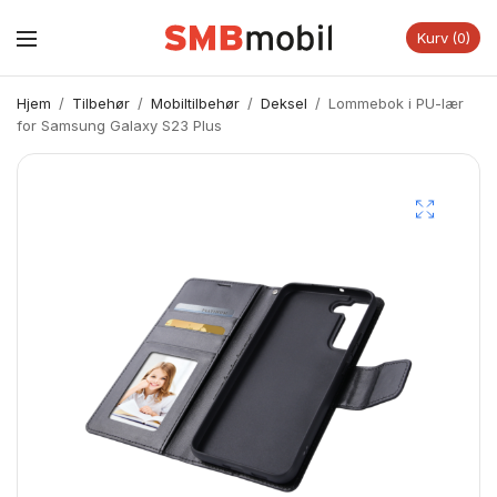
Kurv
0
Hjem
/
Tilbehør
/
Mobiltilbehør
/
Deksel
/
Lommebok i PU-lær
for Samsung Galaxy S23 Plus