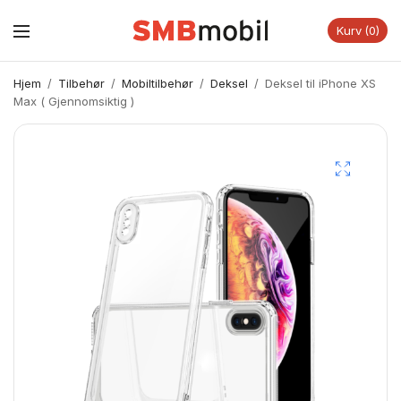
Kurv
0
Hjem
/
Tilbehør
/
Mobiltilbehør
/
Deksel
/
Deksel til iPhone XS
Max ( Gjennomsiktig )