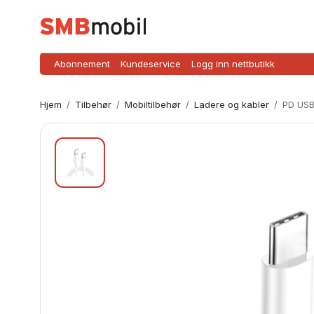
Abonnement
Kundeservice
Logg inn nettbutikk
Hjem
/
Tilbehør
/
Mobiltilbehør
/
Ladere og kabler
/
PD USB-