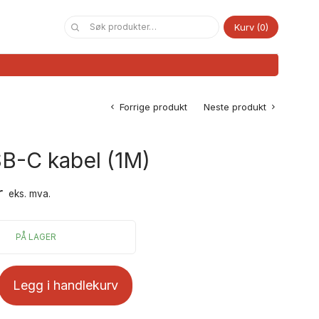
Kurv
0
Forrige produkt
Neste produkt
B-C kabel (1M)
r
eks. mva.
PÅ LAGER
Legg i handlekurv