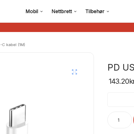
Mobil
Nettbrett
Tilbehør
C kabel (1M)
PD US
143.20
k