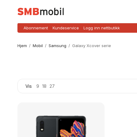
Abonnement
Kundeservice
Logg inn nettbutikk
Hjem
/
Mobil
/
Samsung
/
Galaxy Xcover serie
Vis
9
18
27