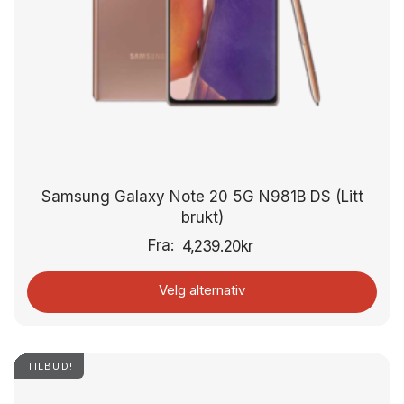
Samsung Galaxy Note 20 5G N981B DS (Litt
brukt)
Fra:
4,239.20
kr
Velg alternativ
TILBUD!